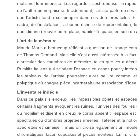
mutisme, leur intensité. Les regarder, c’est repenser le rappo
de l’anthropomorphisme. Incidemment, l’artiste parle de ses
que l’artiste tend à sur-peupler dans ses dernières toiles. E
cadre, de l’installation, la bonne échelle de représentation, 
quotidienne (trouver notre place, habiter l’espace, en solo ou 
L’art de la mémoire
Maude Maris a beaucoup réfléchi la question de l’image co
de Thomas Demand. Mais elle s’est aussi intéressée à la fa
d’articuler des chambres de mémoire, telles que les a décri
Primitifs italiens qui scindent l’espace en cases pour y intég
les tableaux de l’artiste pourraient alors se lire comme l
polyptique où chaque pièce incarnerait une association d’idée
L’inventaire indécis
Dans ce palais silencieux, les impassibles objets et espac
certains fragments évoquent les ruines, l’univers des fouille
du mobilier et disent en creux le corps absent ; l’espace es
spectrales ou d’ombres projetées irréelles ; l’atelier et la no
avec étais et cimaise ; mais on croise également un moule
chromatiques, façon cupcakes et pièces montées. Enfin, ici 