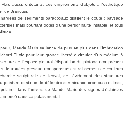
ais aussi, entêtants, ces empilements d’objets à l’esthétique
er de Brancusi.
hargées de sédiments paradoxaux distillent le doute : paysage
actérisés mais pourtant dotés d’une personnalité instable, et tous
olitude.
pteur, Maude Maris se lance de plus en plus dans l’imbrication
Richard Tuttle pour leur grande liberté à circuler d’un médium à
verture de l’espace pictural (disparition du plafond omniprésent
s et de trouées presque transparentes, surgissement de couleurs
herche sculpturale de l’envol, de l’évidement des structures
 la peinture continue de défendre son aisance crémeuse et lisse,
 polaire, dans l’univers de Maude Maris des signes d’éclaircies
 annoncé dans ce palais mental.