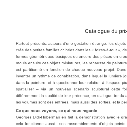
Catalogue du pr
Partout présents, acteurs d’une gestation étrange, les objets 
créé des petites familles chinées dans les « foires-à-tout »,
formes géométriques basiques ou encore des pièces en creux 
moule ensuite ces objets miniatures, les rehausse de peintur
est partitionné en fonction de chaque nouveau projet. Dans 
inventer un rythme de cohabitation, dans lequel la lumière jou
dans la peinture, et à questionner leur relation à l’espace pi
spatialiser – via un nouveau scénario sculptural cette fo
différemment la qualité de leur présence, en dialogue tendu ave
les volumes sont des entrées, mais aussi des sorties, et la pe
Ce que nous voyons, ce qui nous regarde
Georges Didi-Huberman en fait la démonstration avec le gr
cela fonctionne aussi : ses rassemblements d’objets peints 