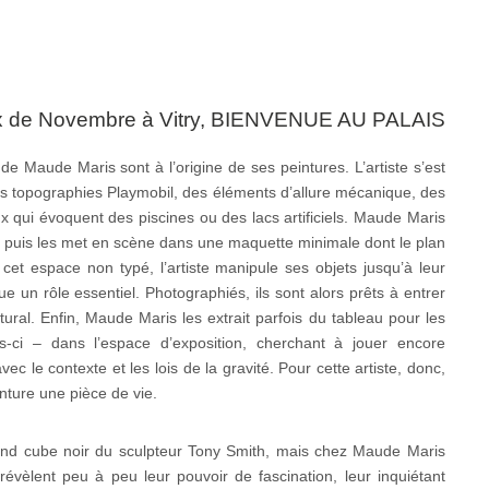
ix de Novembre à Vitry, BIENVENUE AU PALAIS
de Maude Maris sont à l’origine de ses peintures. L’artiste s’est
 des topographies Playmobil, des éléments d’allure mécanique, des
qui évoquent des piscines ou des lacs artificiels. Maude Maris
e puis les met en scène dans une maquette minimale dont le plan
cet espace non typé, l’artiste manipule ses objets jusqu’à leur
e un rôle essentiel. Photographiés, ils sont alors prêts à entrer
ctural. Enfin, Maude Maris les extrait parfois du tableau pour les
is-ci – dans l’espace d’exposition, cherchant à jouer encore
c le contexte et les lois de la gravité. Pour cette artiste, donc,
inture une pièce de vie.
and cube noir du sculpteur Tony Smith, mais chez Maude Maris
révèlent peu à peu leur pouvoir de fascination, leur inquiétant