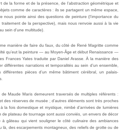
rt de la forme et de la présence, de l’abstraction géométrique et
 objets comme de caractères : ils se partagent un même espace,
lle nous pointe ainsi des questions de peinture (l’importance du
le traitement de la perspective), mais nous renvoie aussi à la vie
au sein d’une multitude).
mme manière de faire du faux, du côté de René Magritte comme
culté qu’eut la peinture — au Moyen-Âge et début Renaissance —
tes Frances Yates traduite par Daniel Arasse. À la manière des
rer différentes narrations et temporalités au sein d’un ensemble,
es différentes pièces d’un même bâtiment cérébral, un palais-
s.
es de Maude Maris demeurent traversés de multiples référents :
s et des réserves de musée ; d’autres éléments sont très proches
t à la fois domestique et mystique, nimbé d’arrivées de lumières
tion de plateau de tournage sont aussi conviés, un envers de décor
 à gâteau qui vient souligner le côté culinaire des ambiances
ou là, des escarpements montagneux, des reliefs de grotte ou de